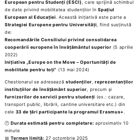
European pentru Studenți (ESCI)
, care sprijină schimbul
de date privind mobilitatea studenților în
Spațiul
European al Educației
. Această inițiativă este parte a
Strategiei Europene pentru Universități
, fiind susținută
de:
Recomandările Consiliului privind consolidarea
cooperării europene în învățământul superior
(5 aprilie
2022)
Inițiativa „Europe on the Move – Oportunități de
mobilitate pentru toți”
(13 mai 2024)
Chestionarul se adresează
studenților
,
reprezentanților
instituțiilor de învățământ superior
, precum și
furnizorilor de servicii pentru studenți
(ex.: cazare,
transport public, librării, cantine universitare etc.) din
cele
33 de țări participante la programul Erasmus+
.
🕐
Durata estimată pentru completare:
aproximativ 10
minute
📅
Termen limită:
27 octombrie 2025