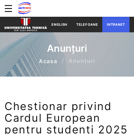
ENGLISH
TELEFOANE
INTRANET
Anunțuri
Anunțuri
Acasa
Chestionar privind
Cardul European
pentru studenti 2025