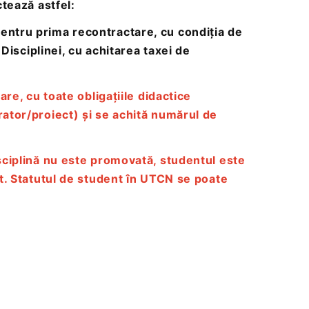
ctează astfel:
entru prima recontractare, cu condiția de
a Disciplinei, cu achitarea taxei de
are, cu toate obligațiile didactice
rator/proiect) și se achită numărul de
isciplină nu este promovată, studentul este
nt. Statutul de student în UTCN se poate