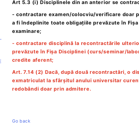
Art 5.3 (i) Disciplinele din an anterior se contra
- contractare examen/colocviu/verificare doar p
a fi îndeplinite toate obligațiile prevăzute în Fiș
examinare;
-
- contractare disciplină la recontractările ulterio
prevăzute în Fișa Disciplinei (curs/seminar/labo
credite aferent;
E
Art. 7.14 (2) Dacă, după două recontractări, o d
exmatriculat la sfârșitul anului universitar cure
redobândi doar prin admitere.
Go back