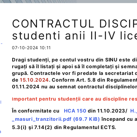
CONTRACTUL DISCIP
studenti anii II-IV li
1-
07-10-2024 10:11
Dragi studenți, pe contul vostru din SINU este di
rugați să îl listați și apoi să îl completați și sem
grupă. Contractele vor fi predate la secretariat d
de
15.10.2024
. Conform Art. 5.8 din Regulament
01.11.2024 nu au semnat contractul disciplinelor 
mportant pentru studenții care au discipline rest
I
l
În conformitate cu
HCA 150
din 11.10.2023/
H.
_masuri_tranzitorii.pdf
(69.7 KiB)
începand cu an
5.3(i) şi 7.14(2) din Regulamentul ECTS.
a