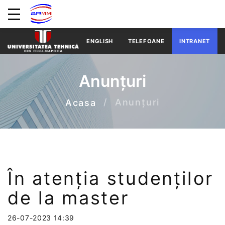
ENGLISH
TELEFOANE
INTRANET
Anunțuri
Anunțuri
Acasa
În atenția studenților
de la master
26-07-2023 14:39