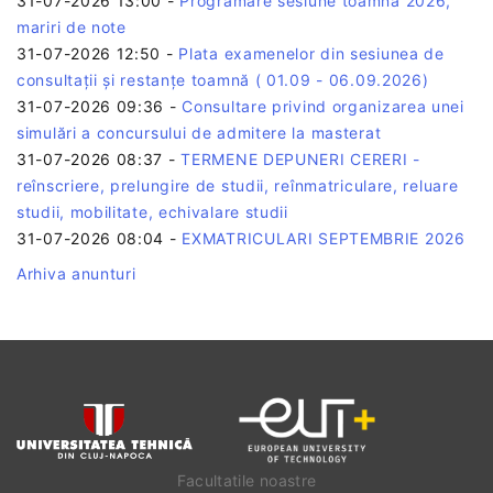
31-07-2026 13:00
-
Programare sesiune toamna 2026,
mariri de note
31-07-2026 12:50
-
Plata examenelor din sesiunea de
consultații și restanțe toamnă ( 01.09 - 06.09.2026)
31-07-2026 09:36
-
Consultare privind organizarea unei
simulări a concursului de admitere la masterat
31-07-2026 08:37
-
TERMENE DEPUNERI CERERI -
reînscriere, prelungire de studii, reînmatriculare, reluare
studii, mobilitate, echivalare studii
31-07-2026 08:04
-
EXMATRICULARI SEPTEMBRIE 2026
Arhiva anunturi
Facultatile noastre