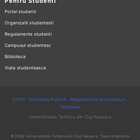
Pentru Studenti
Portal studenti
Organizatii studentesti
Regulamente studenti
Campusul studentesc
Biblioteca
Viata studenteasca
UTCN
.
Informatii Publice
.
Regulamente si proceduri
.
Telefoane
Universitatea Tehnica din Cluj-Napoca
©
2026
Universitatea Tehnica din Cluj-Napoca
. Toate drepturile