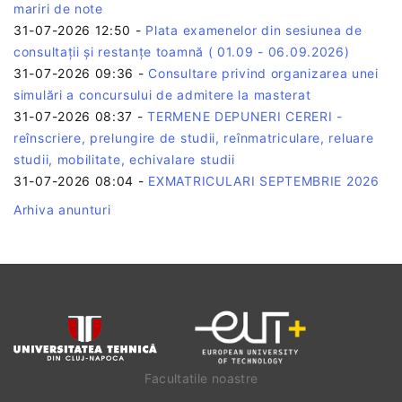
mariri de note
31-07-2026 12:50
-
Plata examenelor din sesiunea de
consultații și restanțe toamnă ( 01.09 - 06.09.2026)
31-07-2026 09:36
-
Consultare privind organizarea unei
simulări a concursului de admitere la masterat
31-07-2026 08:37
-
TERMENE DEPUNERI CERERI -
reînscriere, prelungire de studii, reînmatriculare, reluare
studii, mobilitate, echivalare studii
31-07-2026 08:04
-
EXMATRICULARI SEPTEMBRIE 2026
Arhiva anunturi
Facultatile noastre