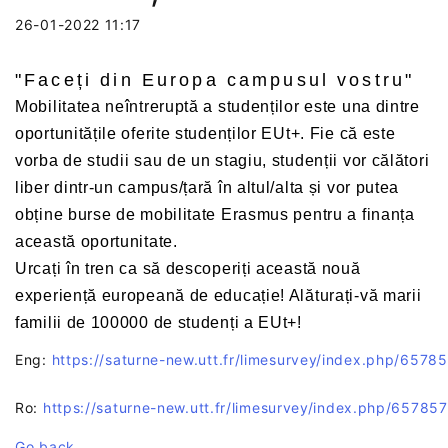
26-01-2022 11:17
"Faceți din Europa campusul vostru"
Mobilitatea neîntreruptă a studenților este una dintre
oportunitățile oferite studenților EUt+. Fie că este
vorba de studii sau de un stagiu, studenții vor călători
liber dintr-un campus/țară în altul/alta și vor putea
obține burse de mobilitate Erasmus pentru a finanța
această oportunitate.
Urcați în tren ca să descoperiți această nouă
experiență europeană de educație! Alăturați-vă marii
familii de 100000 de studenți a EUt+!
Eng:
https://saturne-new.utt.fr/limesurvey/index.php/6578
Ro:
https://saturne-new.utt.fr/limesurvey/index.php/65785
Go back