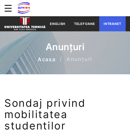
ENGLISH
TELEFOANE
INTRANET
Anunțuri
Anunțuri
Acasa
Sondaj privind
mobilitatea
studenților