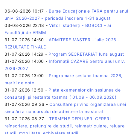
06-08-2026 10:17
-
Burse Educaționale FARA pentru anul
univ. 2026-2027 - perioadă înscriere 1-31 august
03-08-2026 22:18
-
Viitori studenți - BOBOCI - ai
Facultății de ARMM
31-07-2026 14:50
-
ADMITERE MASTER - iulie 2026 -
REZULTATE FINALE
31-07-2026 14:29
-
Program SECRETARIAT luna august
31-07-2026 14:00
-
Informații CAZARE pentru anul univ.
2026-2027
31-07-2026 13:00
-
Programare sesiune toamna 2026,
mariri de note
31-07-2026 12:50
-
Plata examenelor din sesiunea de
consultații și restanțe toamnă ( 01.09 - 06.09.2026)
31-07-2026 09:36
-
Consultare privind organizarea unei
simulări a concursului de admitere la masterat
31-07-2026 08:37
-
TERMENE DEPUNERI CERERI -
reînscriere, prelungire de studii, reînmatriculare, reluare
studii, mobilitate, echivalare studii