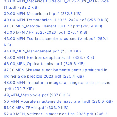
38.00 MFN_Mecanica fluidelor II_2025-2026_MTR-Bode
(1).pdf
(282.2 KiB)
39.00 MFN_Mecanisme II.pdf
(232.8 KiB)
40.00 MFN Termotehnica-II 2025-2026.pdf
(255.9 KiB)
41.00 MFN_Metoda Elementului Finit.pdf
(263.4 KiB)
42.00 MFN AHP 2025-2026 .pdf
(276.4 KiB)
43.00 MFN_Teoria sistemelor si automatizari.pdf
(259.1
KiB)
44.00_MFN_Management.pdf
(251.0 KiB)
45.00 MFN_Electronica aplicata.pdf
(338.2 KiB)
46.00_MFN_Optica tehnica.pdf
(249.6 KiB)
47.00 MFN Sisteme si echipamente pentru prelucrari in
ingineria de precizie_2023.pdf
(230.4 KiB)
48.00 MFN Proiectarea integrata in inginerie de precizie
.pdf
(209.7 KiB)
49_MFN_Metrologie.pdf
(237.6 KiB)
50_MFN_Aparate si sisteme de masurare I.pdf
(236.0 KiB)
51.00 MFN TFMN .pdf
(303.9 KiB)
52.00 MFN_Actionari in mecanica fina 2025.pdf
(205.2