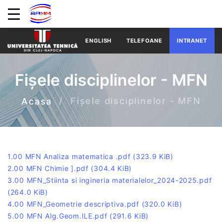
ENGLISH
TELEFOANE
INTRANET
Fișele disciplinelor - MFN
Fișele disciplinelor - MFN
Acasa
1.00 MFN Analiza matematica .pdf
(323.9 KiB)
2.00 MFN Chimie ].pdf
(304.4 KiB)
3.00 MFN_Stiinta si ingineria materialelor_2024-2025.pdf
(264.0 KiB)
4.00 MFN_Geometrie descriptiva.pdf
(320.0 KiB)
5.00 MFN Alg.Geom.ILE.pdf
(291.6 KiB)