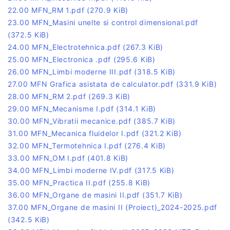
22.00 MFN_RM 1.pdf
(270.9 KiB)
23.00 MFN_Masini unelte si control dimensional.pdf
(372.5 KiB)
24.00 MFN_Electrotehnica.pdf
(267.3 KiB)
25.00 MFN_Electronica .pdf
(295.6 KiB)
26.00 MFN_Limbi moderne III.pdf
(318.5 KiB)
27.00 MFN Grafica asistata de calculator.pdf
(331.9 KiB)
28.00 MFN_RM 2.pdf
(269.3 KiB)
29.00 MFN_Mecanisme I.pdf
(314.1 KiB)
30.00 MFN_Vibratii mecanice.pdf
(385.7 KiB)
31.00 MFN_Mecanica fluidelor I.pdf
(321.2 KiB)
32.00 MFN_Termotehnica I.pdf
(276.4 KiB)
33.00 MFN_OM I.pdf
(401.8 KiB)
34.00 MFN_Limbi moderne IV.pdf
(317.5 KiB)
35.00 MFN_Practica II.pdf
(255.8 KiB)
36.00 MFN_Organe de masini II.pdf
(351.7 KiB)
37.00 MFN_Organe de masini II (Proiect)_2024-2025.pdf
(342.5 KiB)