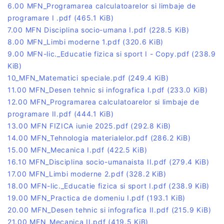
6.00 MFN_Programarea calculatoarelor si limbaje de
programare I .pdf
(465.1 KiB)
7.00 MFN Disciplina socio-umana I.pdf
(228.5 KiB)
8.00 MFN_Limbi moderne 1.pdf
(320.6 KiB)
9.00 MFN-lic._Educatie fizica si sport I - Copy.pdf
(238.9
KiB)
10_MFN_Matematici speciale.pdf
(249.4 KiB)
11.00 MFN_Desen tehnic si infografica I.pdf
(233.0 KiB)
12.00 MFN_Programarea calculatoarelor si limbaje de
programare II.pdf
(444.1 KiB)
13.00 MFN FIZICA iunie 2025.pdf
(292.8 KiB)
14.00 MFN_Tehnologia materialelor.pdf
(286.2 KiB)
15.00 MFN_Mecanica I.pdf
(422.5 KiB)
16.10 MFN_Disciplina socio-umanaista II.pdf
(279.4 KiB)
17.00 MFN_Limbi moderne 2.pdf
(328.2 KiB)
18.00 MFN-lic._Educatie fizica si sport I.pdf
(238.9 KiB)
19.00 MFN_Practica de domeniu I.pdf
(193.1 KiB)
20.00 MFN_Desen tehnic si infografica II.pdf
(215.9 KiB)
21.00 MFN_Mecanica II.pdf
(419.5 KiB)