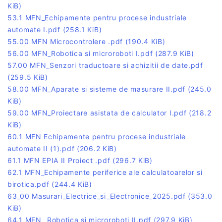
KiB)
53.1 MFN_Echipamente pentru procese industriale
automate I.pdf
(258.1 KiB)
55.00 MFN Microcontrolere .pdf
(190.4 KiB)
56.00 MFN_Robotica si microroboti I.pdf
(287.9 KiB)
57.00 MFN_Senzori traductoare si achizitii de date.pdf
(259.5 KiB)
58.00 MFN_Aparate si sisteme de masurare II.pdf
(245.0
KiB)
59.00 MFN_Proiectare asistata de calculator I.pdf
(218.2
KiB)
60.1 MFN Echipamente pentru procese industriale
automate II (1).pdf
(206.2 KiB)
61.1 MFN EPIA II Proiect .pdf
(296.7 KiB)
62.1 MFN_Echipamente periferice ale calculatoarelor si
birotica.pdf
(244.4 KiB)
63_00 Masurari_Electrice_si_Electronice_2025.pdf
(353.0
KiB)
64.1 MFN _Robotica si microroboti II.pdf
(297.9 KiB)