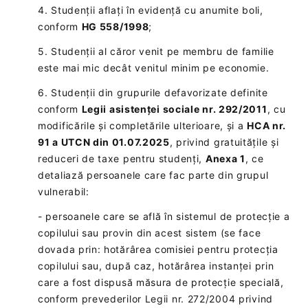
4. Studenții aflați în evidență cu anumite boli,
conform
HG 558/1998
;
5. Studenții al căror venit pe membru de familie
este mai mic decât venitul minim pe economie.
6. Studenții din grupurile defavorizate definite
conform
Legii asistenței sociale nr. 292/2011
, cu
modificările și completările ulterioare, și a
HCA nr.
91 a UTCN din 01.07.2025
, privind gratuitățile și
reduceri de taxe pentru studenți,
Anexa 1
, ce
detaliază persoanele care fac parte din grupul
vulnerabil:
- persoanele care se află în sistemul de protecție a
copilului sau provin din acest sistem (se face
dovada prin: hotărârea comisiei pentru protecția
copilului sau, după caz, hotărârea instanței prin
care a fost dispusă măsura de protecție specială,
conform prevederilor Legii nr. 272/2004 privind