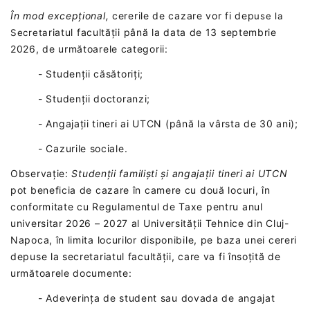
În mod excepțional,
cererile de cazare vor fi dep
use la
riatul facultății până la data de 13 septembrie
Secreta
2026, de următoarele categorii:
- Studenții căsătoriți;
- Studenții doctoranzi;
- Angajații tineri ai UTCN (până la vârsta de 30 ani);
- Cazurile sociale.
Observație:
Studenții familiști și angajații tineri ai UTCN
pot beneficia de cazare în camere cu două locuri, în
conformitate cu Regulamentul de Taxe pentru anul
universitar 2026 – 2027 al Universității Tehnice din Cluj-
Napoca, în limita locurilor disponibile, pe baza unei cereri
depuse la secretariatul facultății, care va fi însoțită de
următoarele documente:
- Adeverința de student sau dovada de angajat