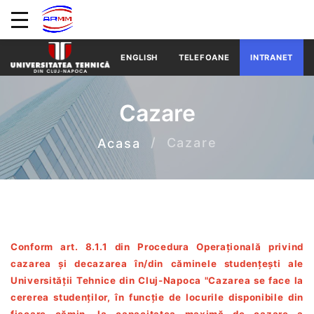
ENGLISH
TELEFOANE
INTRANET
Cazare
Cazare
Acasa
Conform art. 8.1.1 din Procedura Operațională privind
cazarea și decazarea în/din căminele studențești ale
Universității Tehnice din Cluj-Napoca "Cazarea se face la
cererea studenților, în funcție de locurile disponibile din
fiecare cămin, la capacitatea maximă de cazare a