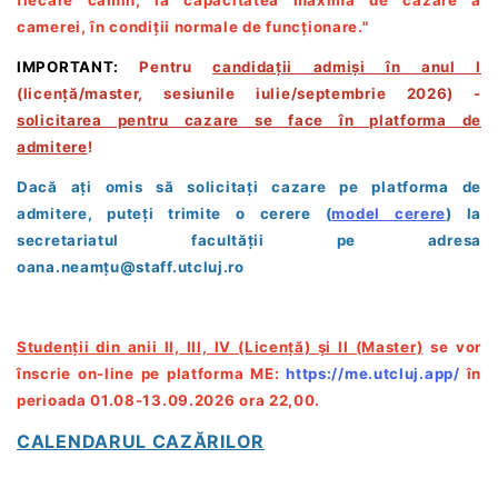
camerei, în condiții normale de funcționare."
IMPORTANT:
Pentru
candidații admiși în anul I
(licență/master, sesiunile iulie/septembrie 2026) -
solicitarea pentru cazare se face în platforma de
admitere
!
Dacă ați omis să solicitați cazare pe platforma de
admitere, puteți trimite o cerere (
model cerere
) la
secretariatul facultății pe adresa
oana.neamțu@staff.utcluj.ro
Studenții din anii II, III, IV (Licență) şi II (Master)
se vor
înscrie
on-line p
e platforma ME:
https://me.utcluj.app/
în
perioada 01.08-13.09.2026 ora 22,00.
CALENDARUL CAZĂRILOR