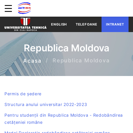
ENGLISH
TELEFOANE
INTRANET
Republica Moldova
Republica Moldova
Acasa
Permis de ședere
Structura anului universitar 2022-2023
Pentru studenții din Republica Moldova - Redobândirea
cetățeniei române
Model Declarație redobândirea cetățeniei române