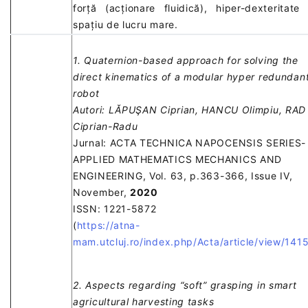
forță (acționare fluidică), hiper-dexteritate 
spațiu de lucru mare.
1. Quaternion-based approach for solving the
direct kinematics of a modular hyper redundan
robot
Autori: LĂPUŞAN Ciprian, HANCU Olimpiu, RAD
Ciprian-Radu
Jurnal: ACTA TECHNICA NAPOCENSIS SERIES-
APPLIED MATHEMATICS MECHANICS AND
ENGINEERING, Vol. 63, p.363-366, Issue IV,
November,
2020
ISSN: 1221-5872
(
https://atna-
mam.utcluj.ro/index.php/Acta/article/view/141
2. Aspects regarding “soft” grasping in smart
agricultural harvesting tasks