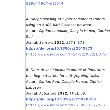
899X/1190/1/012014
)
4. Shape sensing of hyper-redundant robots
using an AHRS IMU 2 sensor network
Autori:
Ciprian Lapusan, Olimpiu Hancu, Ciprian
Rad
Jurnal:
Sensors
2022
,
22
(1), 373;
https://doi.org/10.3390/s22010373
(
https://www.mdpi.com/1424-8220/22/1/373
)
5. Data-driven kinematic model of PneuNets
bending actuators for soft gripping tasks
Autori:
Ciprian Rad, Olimpiu Hancu, Ciprian
Lapusan
Jurnal:
Actuators
2022
,
11
(2), 58;
https://doi.org/10.3390/act11020058
(
https://www.mdpi.com/2076-0825/11/2/58
)