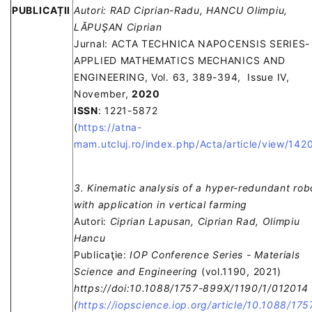
PUBLICAȚII
Autori: RAD Ciprian-Radu, HANCU Olimpiu,
LĂPUŞAN Ciprian
Jurnal: ACTA TECHNICA NAPOCENSIS SERIES-
APPLIED MATHEMATICS MECHANICS AND
ENGINEERING, Vol. 63, 389-394, Issue IV,
November,
2020
ISSN
: 1221-5872
(
https://atna-
mam.utcluj.ro/index.php/Acta/article/view/142
3. Kinematic analysis of a hyper-redundant rob
with application in vertical farming
Autori:
Ciprian Lapusan, Ciprian Rad, Olimpiu
Hancu
Publicaţie:
IOP Conference Series - Materials
Science and Engineering
(vol.1190, 2021)
https://doi:10.1088/1757-899X/1190/1/012014
(
https://iopscience.iop.org/article/10.1088/175